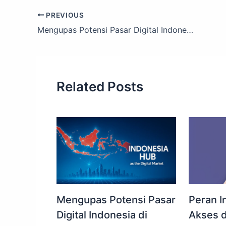
p
c
k
at
ai
ar
PREVIOUS
y
e
e
s
l
e
Mengupas Potensi Pasar Digital Indonesia di Tahun 2025
Li
b
dI
A
n
o
n
p
k
o
p
Related Posts
k
Mengupas Potensi Pasar
Peran In
Digital Indonesia di
Akses 