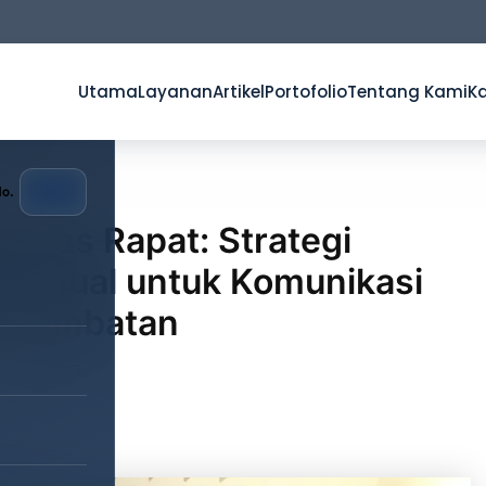
Utama
Layanan
Artikel
Portofolio
Tentang Kami
Ka
ivitas Rapat: Strategi
 Visual untuk Komunikasi
 Hambatan
2 April 2025