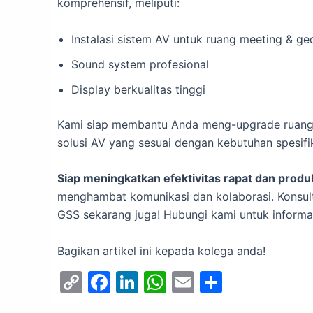
komprehensif, meliputi:
Instalasi sistem AV untuk ruang meeting & g
Sound system profesional
Display berkualitas tinggi
Kami siap membantu Anda meng-upgrade ruang k
solusi AV yang sesuai dengan kebutuhan spesifi
Siap meningkatkan efektivitas rapat dan produ
menghambat komunikasi dan kolaborasi. Konsult
GSS sekarang juga! Hubungi kami untuk informasi
Bagikan artikel ini kepada kolega anda!
C
F
Li
W
E
S
o
a
n
h
m
h