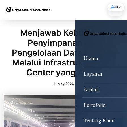
S
ID
k
i
p
Menjawab Kebutuhan
t
o
Penyimpanan dan
c
Pengelolaan Data Modern
o
n
Utama
Melalui Infrastruktur Data
t
Center yang Andal
e
Layanan
n
11 May 2026
t
Artikel
Portofolio
Tentang Kami