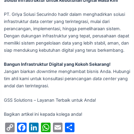
Solusi Infrastruktur untuk Kebutuhan Digital Masa Kini
PT. Griya Solusi Securindo hadir dalam menghadirkan solusi
infrastruktur data center yang terintegrasi, mulai dari
perancangan, implementasi, hingga pemeliharaan sistem.
Dengan dukungan infrastruktur yang tepat, perusahaan dapat
memiliki sistem pengelolaan data yang lebih stabil, aman, dan
siap mendukung kebutuhan digital yang terus berkembang.
Bangun Infrastruktur Digital yang Kokoh Sekarang!
Jangan biarkan
downtime
menghambat bisnis Anda. Hubungi
tim ahli kami untuk konsultasi perancangan
data center
yang
andal dan terintegrasi.
GSS Solutions – Layanan Terbaik untuk Anda!
Bagikan artikel ini kepada kolega anda!
C
F
Li
W
E
S